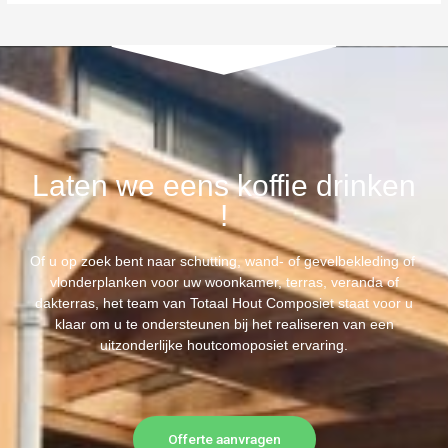
Laten we eens koffie drinken
!
Of u op zoek bent naar schutting, wand- of gevelbekleding of
vlonderplanken voor uw woonkamer, terras, veranda of
dakterras, het team van Totaal Hout Composiet staat voor u
klaar om u te ondersteunen bij het realiseren van een
uitzonderlijke houtcomoposiet ervaring.
Offerte aanvragen