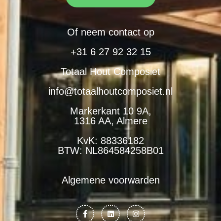
Of neem contact op
+31 6 27 92 32 15
Totaal Hout Composiet
info@totaalhoutcomposiet.nl
Markerkant 10 9A,
1316 AA, Almere
KvK: 88336182
BTW: NL864584258B01
Algemene voorwarden